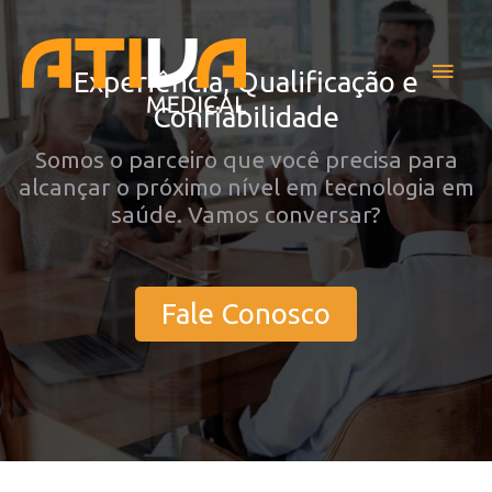
Ir
Men
para
o
Experiência, Qualificação e
princ
conteúdo
Confiabilidade
Somos o parceiro que você precisa para
alcançar o próximo nível em tecnologia em
saúde. Vamos conversar?
Fale Conosco